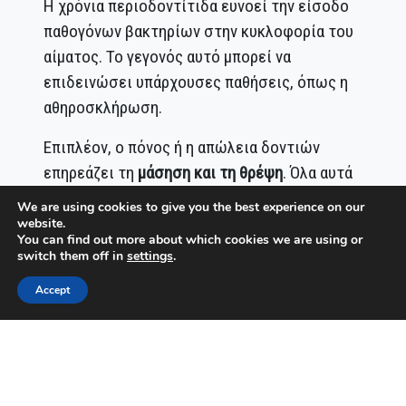
Η χρόνια περιοδοντίτιδα ευνοεί την είσοδο
παθογόνων βακτηρίων στην κυκλοφορία του
αίματος. Το γεγονός αυτό μπορεί να
επιδεινώσει υπάρχουσες παθήσεις, όπως η
αθηροσκλήρωση.
Επιπλέον, ο πόνος ή η απώλεια δοντιών
επηρεάζει τη
μάσηση και τη θρέψη
. Όλα αυτά
ενδέχεται να προκαλέσουν
διατροφικές
We are using cookies to give you the best experience on our
ελλείψεις
και
εξασθένιση του
website.
You can find out more about which cookies we are using or
ανοσοποιητικού συστήματος
.
switch them off in
settings
.
Αντίθετα, η διατήρηση καλής στοματικής
Accept
υγιεινής συμβάλλει:
στην πρόληψη τοπικών και
συστηματικών φλεγμονών.
στη ρύθμιση του σακχάρου