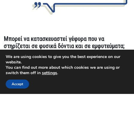
Μπορεί να κατασκευαστεί γέφυρα που να
στηρίζεται σε φυσικά δόντια και σε εμφυτεύματα;
Έχει αποδειχτεί πως η σύνδεση δοντιού με
εμφύτευμα
We are using cookies to give you the best experience on our
website.
μέσω μίας γέφυρας είναι
επιβαρυντική
τόσο για το
You can find out more about which cookies we are using or
δόντι όσο και για το εμφύτευμα. Η βιολογία των ιστών
switch them off in
settings
.
γύρω από ένα δόντι είναι διαφορετική από ό,τι γύρω
Accept
από ένα εμφύτευμα. Τα δόντια συγκρατούνται στο
οστό μέσω ινών συνδετικού ιστού, που επιτρέπουν
μια μικρή κινητικότητα κατά τη μάσηση. Τα
εμφυτεύματα στερούνται αυτής της λειτουργίας και
είναι ανένδοτα.