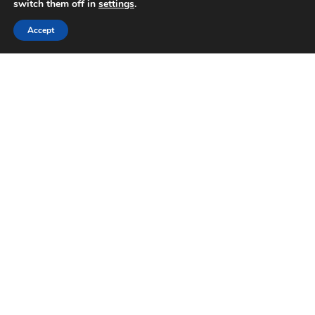
switch them off in
settings
.
Accept
Ο καθαρισμός δοντιών είναι μια απλή και ανώδυνη
διαδικασία που πραγματοποιείται από
επαγγελματίες οδοντιάτρους και κατά τη διάρκειά
της αφαιρείται η πέτρα και η πλάκα από τα δόντια.
Πού στοχεύει ο καθαρισμός δοντιών;
Τι περιλαμβάνει η διαδικασία του
καθαρισμού δοντιών;
Πόσο συχνά πρέπει να γίνεται ο
καθαρισμός;