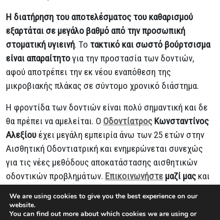
Η διατήρηση του αποτελέσματος του καθαρισμού
εξαρτάται σε μεγάλο βαθμό από την προσωπική
στοματική υγιεινή
. Το
τακτικό και σωστό βούρτσισμα
είναι απαραίτητο
για την προστασία των δοντιών,
αφού αποτρέπει την εκ νέου εναπόθεση της
μικροβιακής πλάκας σε σύντομο χρονικό διάστημα.
Η φροντίδα των δοντιών είναι πολύ σημαντική και δε
θα πρέπει να αμελείται. Ο
Οδοντίατρος
Κωνσταντίνος
Αλεξίου
έχει μεγάλη εμπειρία άνω των 25 ετών στην
Αισθητική Οδοντιατρική και ενημερώνεται συνεχώς
για τις νέες μεθόδους αποκατάστασης αισθητικών
οδοντικών προβλημάτων.
Επικοινωνήστε
μαζί μας
και
μάθετε τι χρειάζεται το χαμόγελό σας.
We are using cookies to give you the best experience on our
website.
You can find out more about which cookies we are using or
Τι είναι ο καθαρισμός δοντιών;