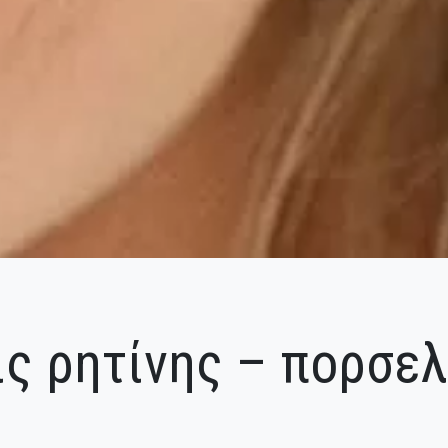
ς ρητίνης – πορσε