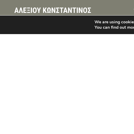
We are using cookies
You can find out mo
Η εμπειρία του στο χώρο
ξεπερνά τα 25 χρόνια. Με
οδηγό την αφοσίωσή του
στην επιστήμη και στις
ανάγκες του ασθενή, φροντίζει
συνεχώς να βρίσκεται στην
πρώτη γραμμή των εξελίξεων
της οδοντιατρικής.