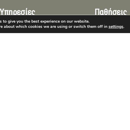
Υπηρεσίες
Παθήσεις
 to give you the best experience on our website.
re about which cookies we are using or switch them off in
settings
.
Αισθητική Οδοντιατρική
Απόστημα
Guided Biofilm Therapy
Αιμορραγικά
Χειρουργική Στόματος
Πόνος δοντι
Ενδοδοντία
Σπάσιμο δον
Προσθετικές Αποκαταστάσεις
Πόνος φρονι
Σφραγίσματα
Οδοντοστοιχίες
Ουλίτιδα -
Θεραπείες Ουλίτιδας -
Περιοδοντίτ
Περιοδοντίτιδας