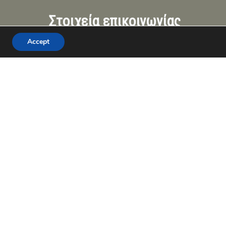
Στοιχεία επικοινωνίας
Accept
Πλατεία Υψηλών Αλωνίων
16, 26224, Πάτρα
 ούλα
2610 622554
ού
6983 516060
τιού
6972 317271
μίτη
kon_alex@outlook.com
ιδα