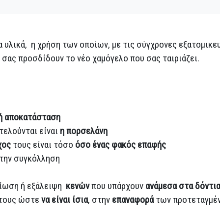
 υλικά, η χρήση των οποίων, με τις σύγχρονες εξατομικε
σας προσδίδουν το νέο χαμόγελο που σας ταιριάζει.
ή αποκατάσταση
τελούνται είναι
η πορσελάνη
χος
τους είναι τόσο
όσο ένας φακός επαφής
την συγκόλληση
είωση ή εξάλειψη
κενών
που υπάρχουν
ανάμεσα στα δόντι
 τους ώστε
να είναι ίσια
, στην
επαναφορά
των προτεταγμ