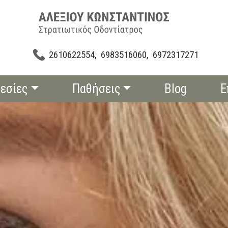
2610622554,
6983516060,
6972317271
εσίες
Παθήσεις
Blog
Ε